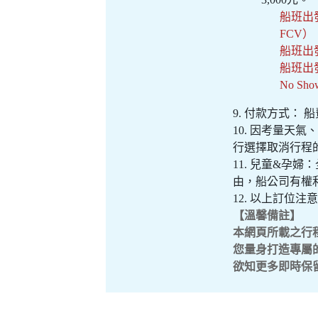
船班出發
FCV
船班出
船班出
No 
9. 付款方式：
10. 因考量天氣
行選擇取消行程的旅
11. 兒童&孕
由，船公司有權
12. 以上訂
【溫馨備註】
本網頁所載之行
您量身打造專屬
欲知更多即時保留