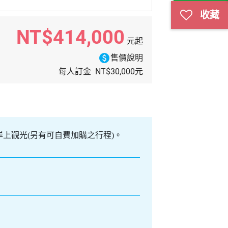
NT$414,000
元起
paid
售價說明
NT$30,000
每人訂金
元
岸上觀光(另有可自費加購之行程)。