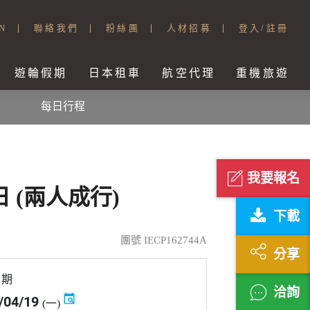
N
聯絡我們
粉絲團
人材招募
登入/註冊
遊輪假期
日本租車
航空代理
重機旅遊
每日行程
我要報名
 (兩人成行)
下載
團號 IECP162744A
分享
日期
洽詢
/04/19
(一)