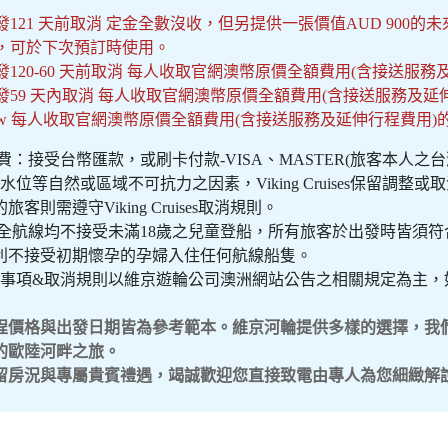
121 天前取消 定金全數沒收，但另提供一張價值AUD 900的未來郵輪抵用券
），可於下次預訂時使用。
發120-60 天前取消 每人收取官網澳幣原價全額費用(含接送服務
發59 天內取消 每人收取官網澳幣原價全額費用(含接送服務及延伸
Show 每人收取官網澳幣原價全額費用(含接送服務及延伸行程費用)的
 船費：接受台幣匯款，或刷卡付款-VISA、MASTER(旅客本人
、水位等自然或區域不可抗力之因素，Viking Cruises保留調
客則需遵守Viking Cruises取消規則。
婦：全航線均不接受未滿18歲之兒童登船，所有旅客於出發時皆須
利不接受初期懷孕的孕婦入住任何航線船隻。
位注意事項&取消規則以維京遊輪公司澳洲網站公告之相關規定為主
程價格與出發日期皆為參考範本。維京河輪提供多樣的選擇，我
的歐陸河畔之旅。
房況與專屬貴賓禮遇，竭誠歡迎您直接致電由專人為您細緻解說。 ☎ 