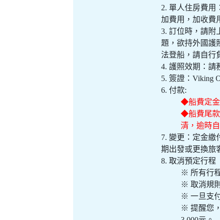
2. 單人住房
加費用，加收費用
3. 訂位時，
題，欲持外國護
法登船，請自行
4. 護照效期
5. 簽證：Vik
6. 付款:
◆船費定金
◆船費尾款
清，逾時
7. 變更：定
期出發或更換旅
8. 取消預定行程
※ 所有行
※ 取消規
※ 一旦支
※ 提醒您
3,000元。