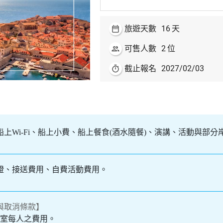
16
date_range
旅遊天數
天
2
people
可售人數
位
2027/02/03
timer
截止報名
上Wi-Fi、船上小費、船上餐食(酒水隨餐)、演講、活動與部分
證、接送費用、自費活動費用。
與取消條款】
人一室每人之費用。