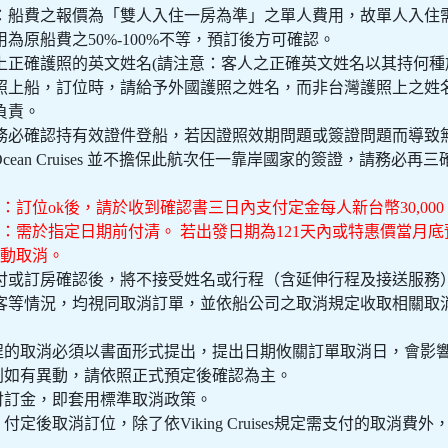
費用：船費之報價為「雙人入住一房為準」之單人費用，故單人入住
為原船費之50%-100%不等，預訂後方可確認。
請附上正確護照的英文姓名(請注意：客人之正確英文姓名以其持何
照上船，訂位時，請給予外國護照之姓名，而非台灣護照上之姓
負責。
：請務必確認持有效證件登船，若因證照效期問題或簽證問題而導致
ing Ocean Cruises 並不擔保此航次任一靠岸國家的簽證，請務
：訂位ok後，請於收到確認書三日內支付定金每人新台幣30,000 
：需於指定日期前付清。 若出發日期為121天內或特惠價當月
自動取消。
金繳付或訂房確認後，將不接受姓名或行程（含延伸行程及接送服
客等情況，均視同取消訂單，並依船公司之取消規定收取相關取
程的取消必須以書面形式提出，提出日期攸關訂單取消日，會影
則如有異動，請依照正式預定後確認為主。
付訂金，即套用標準取消政策。
，付定後取消訂位，除了依Viking Cruises規定需支付的取消