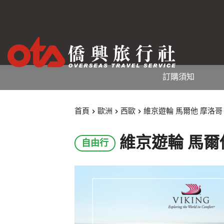
訂購須知
維京遊輪 馬爾他 摩洛哥 
首頁
歐洲
西歐
維京遊輪 馬爾他
自由行