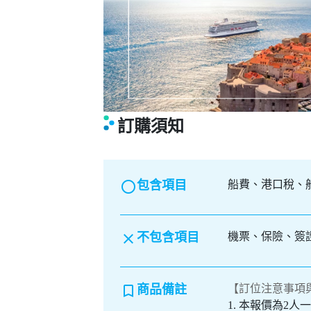
訂購須知
radio_button_unchecked
包含項目
船費、港口稅、船
clear
不包含項目
機票、保險、簽
bookmark_border
商品備註
【訂位注意事項
1. 本報價為2