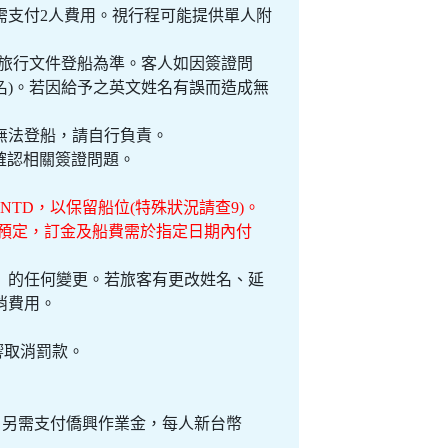
需支付2人費用。視行程可能提供單人附
種旅行文件登船為準。客人如因簽證問
名)。若因給予之英文姓名有誤而造成無
無法登船，請自行負責。
必再三確認相關簽證問題。
NTD，以保留船位(特殊狀況請查9)。
底預定，訂金及船費需於指定日期內付
務）的任何變更。若旅客有更改姓名、延
消費用。
響取消罰款。
費外，另需支付僑興作業金，每人新台幣