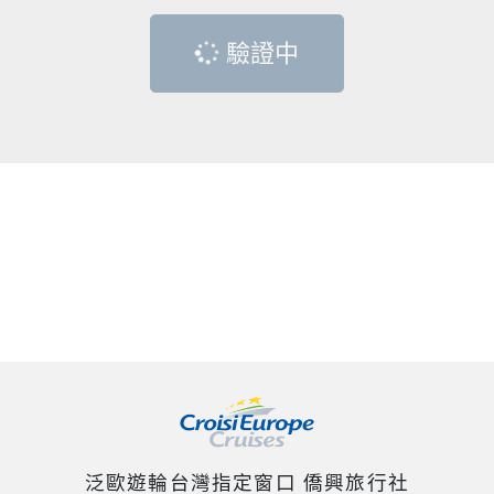
驗證中
泛歐遊輪台灣指定窗口 僑興旅行社