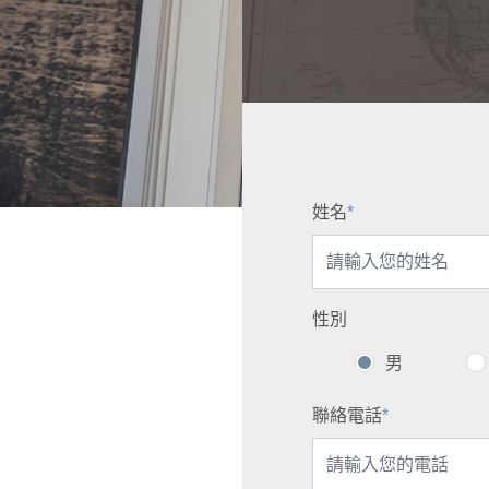
泛歐遊輪詢問單
姓名
*
性別
男
聯絡電話
*