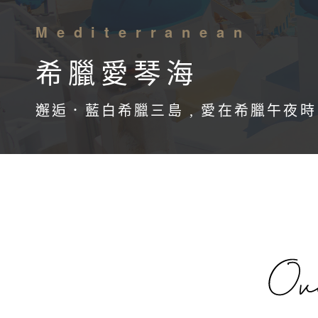
Mediterranean
希臘愛琴海
邂逅．藍白希臘三島 , 愛在希臘午夜時