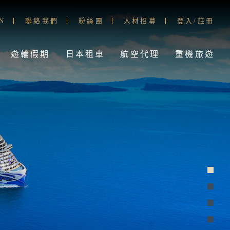
N
聯絡我們
粉絲團
人材招募
登入/註冊
遊輪假期
日本租車
航空代理
重機旅遊